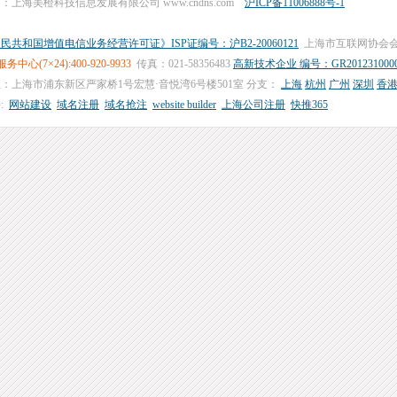
：上海美橙科技信息发展有限公司 www.cndns.com
沪ICP备11006888号-1
民共和国增值电信业务经营许可证》ISP证编号：沪B2-20060121
上海市互联网协会
务中心(7×24):400-920-9933
传真：021-58356483
高新技术企业 编号：GR2012310000
：上海市浦东新区严家桥1号宏慧·音悦湾6号楼501室 分支：
上海
杭州
广州
深圳
香
:
网站建设
域名注册
域名抢注
website builder
上海公司注册
快推365