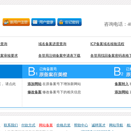
咨询电话：400-
案查询
域名备案进度查询
ICP备案域名核验流程
备案审核要求
各管局注销备案申请表下载
各管局找回备案密码表格
， 请点此
添加网站
在原备案号下增加新网站
备案转入
修改备案
修改备案号下的相关信息
添加网站
|
|
|
|
|
|
|
|
橙
联系我们
付款方式
网站备案
价格总览
帮助中心
诚聘英才
网站导航
相